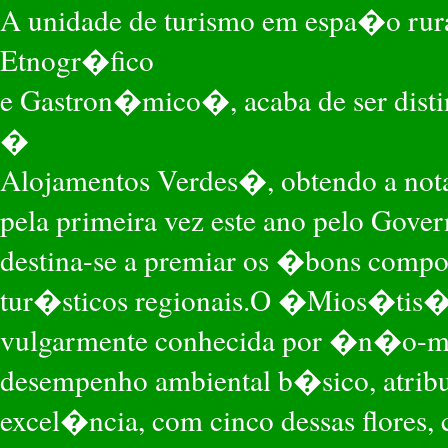
A unidade de turismo em espa�o rur
Etnogr�fico
e Gastron�mico�, acaba de ser dis
�
Alojamentos Verdes�, obtendo a no
pela primeira vez este ano pelo Gove
destina-se a premiar os �bons comp
tur�sticos regionais.O �Mios�tis
vulgarmente conhecida por �n�o-m
desempenho ambiental b�sico, atrib
excel�ncia, com cinco dessas flores, 