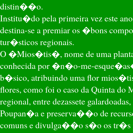
distin��o.
Institu�do pela primeira vez este an
destina-se a premiar os �bons comp
tur�sticos regionais.
O �Mios�tis�, nome de uma plant
conhecida por �n�o-me-esque�as�,
b�sico, atribuindo uma flor mios�ti
flores, como foi o caso da Quinta do
regional, entre dezassete galardoad
Poupan�a e preserva��o de recurs
comuns e divulga��o s�o os tr�s pil