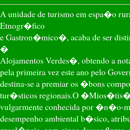
A unidade de turismo em espa�o rur
Etnogr�fico
e Gastron�mico�, acaba de ser dis
�
Alojamentos Verdes�, obtendo a no
pela primeira vez este ano pelo Gove
destina-se a premiar os �bons comp
tur�sticos regionais.O �Mios�tis
vulgarmente conhecida por �n�o-m
desempenho ambiental b�sico, atrib
excel�ncia, com cinco dessas flores, 