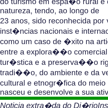
do turismo em espa�o rural e
natureza, tendo, ao longo de
23 anos, sido reconhecida por
inst�ncias nacionais e interna
como um caso de �xito na ar
entre a explora��o comercial
tur�stica e a preserva��o ri
tradi��o, do ambiente e da v
cultural e etnogr�fica do mei
nasceu e desenvolve a sua ati
Noticia extra�da do Di�rioIns