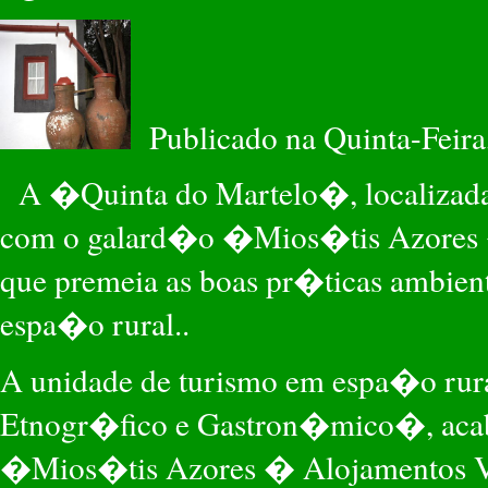
Publicado na Quinta-Feira,
A �Quinta do Martelo�, localizada
com o galard�o �Mios�tis Azores 
que premeia as boas pr�ticas ambient
espa�o rural..
A unidade de turismo em espa�o rur
Etnogr�fico e Gastron�mico�, acaba
�Mios�tis Azores � Alojamentos V