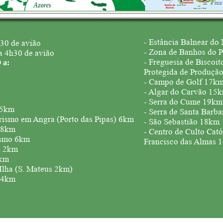
- Estância Balnear do
h30 de avião
- Zona de Banhos do P
a 4h30 de avião
- Freguesia de Biscoit
a:
Protegida de Produçã
- Campo de Golf 17k
- Algar do Carvão 15
- Serra do Cume 19km
 5km
- Serra de Santa Barb
urismo em Angra (Porto das Pipas) 6km
- São Sebastião 18km
 28km
- Centro de Culto Cató
ísmo 6km
Francisco das Almas 
u 2km
5km
 Ilha (S. Mateus 2km)
a 4km