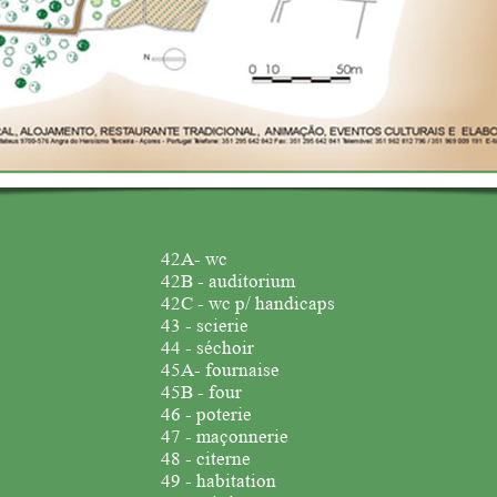
42A- wc
42B - auditorium
42C - wc p/ handicaps
43 - scierie
44 - séchoir
45A- fournaise
45B - four
46 - poterie
47 - maçonnerie
48 - citerne
49 - habitation