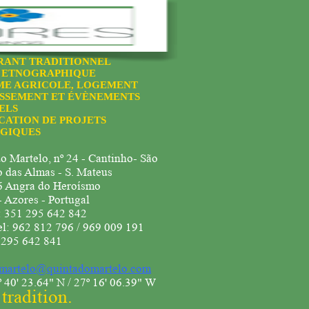
RANT TRADITIONNEL
 ETNOGRAPHIQUE
ME AGRICOLE, LOGEMENT
ISSEMENT ET ÉVÈNEMENTS
ELS
CATION DE PROJETS
GIQUES
o Martelo, nº 24 - Cantinho- São
o das Almas - S. Mateus
 Angra do Heroísmo
- Azores - Portugal
: 351 295 642 842
l: 962 812 796 / 969 009 191
 295 642 841
martelo@quintadomartelo.com
 40' 23.64" N / 27º 16' 06.39" W
tradition.