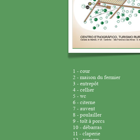
1 - cour
2 - maison du fermier
3 - entrepôt
4 - cellier
5 - wc
6 - citerne
7 - auvent
8 - poulailler
9 - toît à porcs
10 - débarras
11 - claperie
12 - vergers