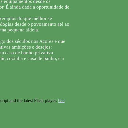
tes equipamentos desde os
or. É ainda dada a oportunidade de
 exemplos do que melhor se
pologias desde o povoamento até ao
uma pequena aldeia.
go dos séculos nos Açores e que
ativas ambições e desejos:
om casa de banho privativa.
r, cozinha e casa de banho, e a
ript and the latest Flash player.
Get