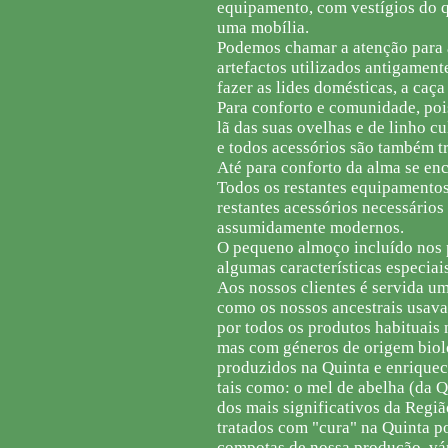
equipamento, com vestígios do q
uma mobília.
Podemos chamar a atenção para
artefactos utilizados antigament
fazer as lides domésticas, a caça
Para conforto e comunidade, poi
lã das suas ovelhas e de linho c
e todos acessórios são também tr
Até para conforto da alma se enc
Todos os restantes equipamentos
restantes acessórios necessários
assumidamente modernos.
O pequeno almoço incluído nos 
algumas características especiais
Aos nossos clientes é servida u
como os nossos ancestrais usava
por todos os produtos habituai
mas com géneros de origem bioló
produzidos na Quinta e enrique
tais como: o mel de abelha (da Q
dos mais significativos da Regi
tratados com "cura" na Quinta p
compotas de nossa produção, vári