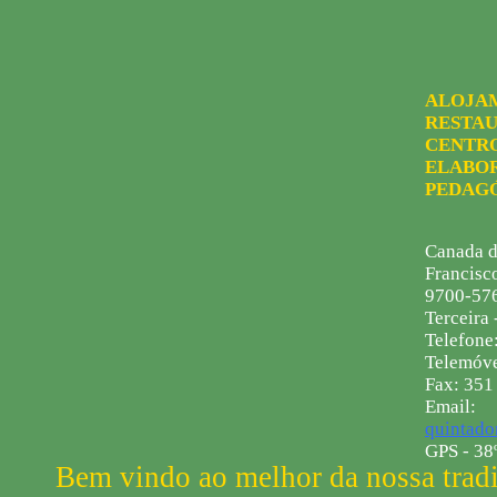
ALOJA
RESTAU
CENTR
ELABO
PEDAG
Canada d
Francisc
9700-576
Terceira 
Telefone
Telemóve
Fax: 351
Email:
quintado
GPS - 38º
Bem vindo ao melhor da nossa trad