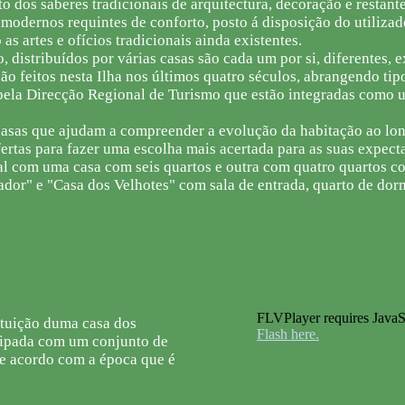
o dos saberes tradicionais de arquitectura, decoração e restan
modernos requintes de conforto, posto á disposição do utilizad
as artes e ofícios tradicionais ainda existentes.
, distribuídos por várias casas são cada um por si, diferentes,
ão feitos nesta Ilha nos últimos quatro séculos, abrangendo ti
 pela Direcção Regional de Turismo que estão integradas como 
asas que ajudam a compreender a evolução da habitação ao lon
ertas para fazer uma escolha mais acertada para as suas expect
al com uma casa com seis quartos e outra com quatro quartos c
or" e "Casa dos Velhotes" com sala de entrada, quarto de dormi
FLVPlayer requires JavaSc
ituição duma casa dos
Flash here.
uipada com um conjunto de
de acordo com a época que é