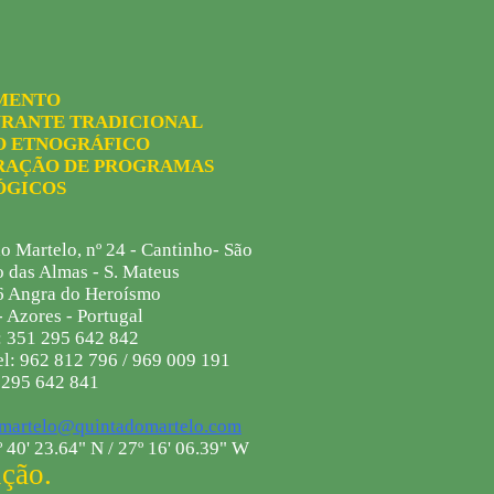
MENTO
RANTE TRADICIONAL
O ETNOGRÁFICO
RAÇÃO DE PROGRAMAS
ÓGICOS
o Martelo, nº 24 - Cantinho- São
o das Almas - S. Mateus
 Angra do Heroísmo
- Azores - Portugal
: 351 295 642 842
l: 962 812 796 / 969 009 191
 295 642 841
martelo@quintadomartelo.com
 40' 23.64" N / 27º 16' 06.39" W
ição.