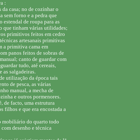
a :
s da casa; no de cozinhar o
da sem forno e a pedra que
no estendal de roupa para as
o que tinham várias utilidades;
os primitivos feitos em cedro
técnicas artesanais primitivas
m a primitiva cama em
com panos feitos de sobras de
o manual; canto de guardar com
guardar tudo, até cereais,
e as salgadeiras.
e utilização da época tais
nto de pesca, as várias
oinho manual, a mecha de
ozinha e outros pormenores.
é, de facto, uma estrutura
s filhos e que era encostada a
o mobiliário do quarto todo
 com desenho e técnica