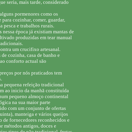
ue seria, mais tarde, considerado
 alguns pormenores como os
e para cozinhar, comer, guardar,
 a pesca e trabalhos rurais.
s nessa época já existiam mantas de
ultivado produzidas em tear manual
adicionais.
ontra um crucifixo artesanal.
 de cozinha, casa de banho e
 ao conforto actual são
preços por nós praticados tem
.
ma pequena refeição tradicional
m ao inicio da manhã constituída
s num pequeno almoço continental
gica na sua maior parte
cido com um conjunto de ofertas
uinta), manteiga e vários queijos
ão de fornecedores reconhecidos e
or métodos antigos, doces e
os tipos de pão tradicional, frutas