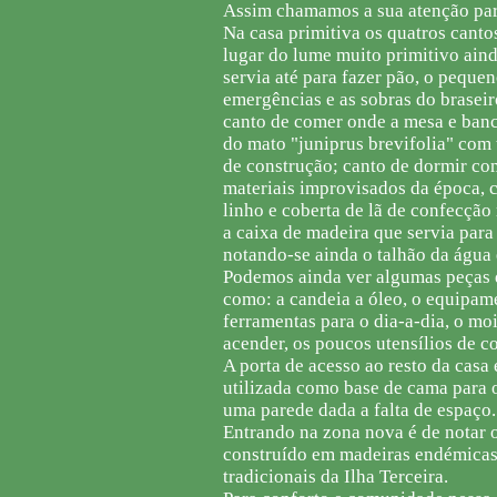
Assim chamamos a sua atenção par
Na casa primitiva os quatros canto
lugar do lume muito primitivo ain
servia até para fazer pão, o peque
emergências e as sobras do braseir
canto de comer onde a mesa e banc
do mato "juniprus brevifolia" com 
de construção; canto de dormir co
materiais improvisados da época, 
linho e coberta de lã de confecçã
a caixa de madeira que servia para 
notando-se ainda o talhão da água 
Podemos ainda ver algumas peças d
como: a candeia a óleo, o equipame
ferramentas para o dia-a-dia, o m
acender, os poucos utensílios de c
A porta de acesso ao resto da casa 
utilizada como base de cama para o
uma parede dada a falta de espaço.
Entrando na zona nova é de notar 
construído em madeiras endémicas
tradicionais da Ilha Terceira.