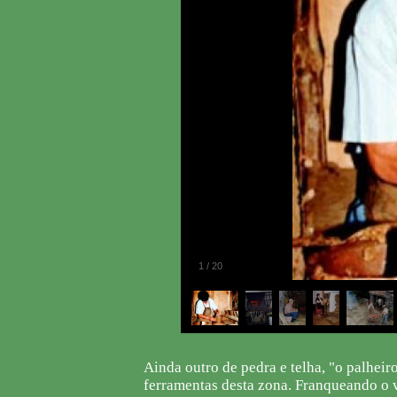
1
/
20
Ainda outro de pedra e telha, "o palheir
ferramentas desta zona. Franqueando o v