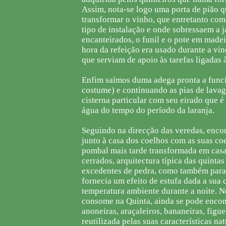
Assim, nota-se logo uma porta de pião 
transformar o vinho, que entretanto co
tipo de instalação e onde sobressaem a j
encanteirados, o funil e o pote em madei
hora da refeição era usado durante a vi
que serviam de apoio às tarefas ligadas 
Enfim saímos duma adega pronta a funci
costume) e continuando as pias de lava
cisterna particular com seu eirado que é
água do tempo do período da laranja.
Seguindo na direcção das veredas, encon
junto à casa dos coelhos com as suas coe
pombal mais tarde transformada em casa
cerrados, arquitectura típica das quinta
excedentes de pedra, como também para 
fornecia um efeito de estufa dada a sua 
temperatura ambiente durante a noite. N
consome na Quinta, ainda se pode encont
anoneiras, araçaleiros, bananeiras, figu
reutilizada pelas suas características n