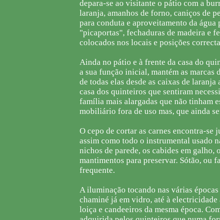
depara-se ao visitante o pátio com a bur
laranja, amanhos de forno, caniços de p
para conduta e aproveitamento da água pa
"picaportas", fechaduras de madeira e f
colocados nos locais e posições correctas
Ainda no pátio e à frente da casa do qui
a sua função inicial, mantém as marcas 
de todas elas desde as caixas de laranj
casa dos quinteiros que sentiram necess
família mais alargadas que não tinham es
mobiliário fora de uso mas, que ainda se
O cepo de cortar as carnes encontra-se 
assim como todo o instrumental usado n
nichos de parede, os cabides em galho, o
mantimentos para preservar. Sótão, ou 
frequente.
A iluminação tocando nas várias épocas 
chaminé já em vidro, até à electricidade
loiça e candeeiros da mesma época. Com 
adquirida pelos quinteiros que numa for