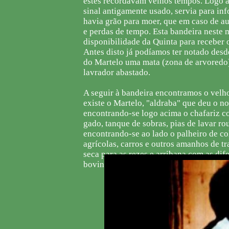
estes recordavam velhos tempos. Logo 
sinal antigamente usado, servia para in
havia grão para moer, que em caso de au
e perdas de tempo. Esta bandeira neste 
disponibilidade da Quinta para receber o
Antes disto já podíamos ter notado desd
do Martelo uma mata (zona de arvoredo)
lavrador abastado.
A seguir à bandeira encontramos o velh
existe o Martelo, "aldraba" que deu o n
encontrando-se logo acima o chafariz c
gado, tanque de sobras, pias de lavar ro
encontrando-se ao lado o palheiro de co
agrícolas, carros e outros amanhos de tr
seca para as rezes e arribana com as dif
bovino e para o cavalo.